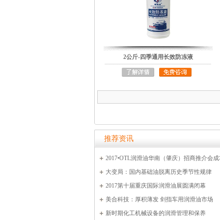
2公斤-四季通用长效防冻液
推荐资讯
2017•OTL润滑油华南（肇庆）招商推介会
大变局：国内基础油脱离历史季节性规律
2017第十届重庆国际润滑油展圆满闭幕
美合科技：厚积薄发 剑指车用润滑油市场
新时期化工机械设备的润滑管理和保养