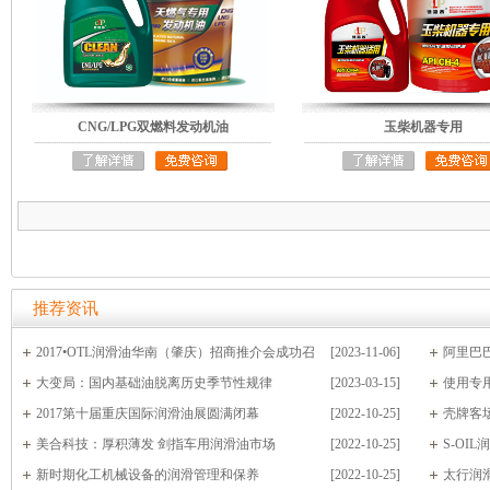
CNG/LPG双燃料发动机油
玉柴机器专用
推荐资讯
2017•OTL润滑油华南（肇庆）招商推介会成功召
[2023-11-06]
阿里巴
大变局：国内基础油脱离历史季节性规律
[2023-03-15]
使用专
2017第十届重庆国际润滑油展圆满闭幕
[2022-10-25]
壳牌客
美合科技：厚积薄发 剑指车用润滑油市场
[2022-10-25]
S-OI
新时期化工机械设备的润滑管理和保养
[2022-10-25]
太行润