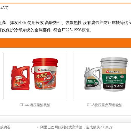
-45℃
点高、挥发性低.使用长效.高吸热性、强散热性.没有腐蚀并防止腐蚀等优
保护冷却系统的金属部件. 符合JT225-1996标准。
CH--4 增压柴油机油
GL-5极压重负荷齿轮油
会成功召
阿里巴巴网购到劣质润滑油，造成损失280余万!