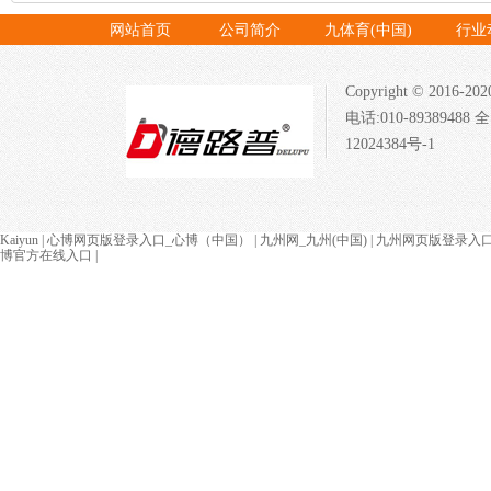
网站首页
公司简介
九体育(中国)
行业
Copyright © 
电话:010-893894
12024384号-1
Kaiyun
|
心博网页版登录入口_心博（中国）
|
九州网_九州(中国)
|
九州网页版登录入口
博官方在线入口
|