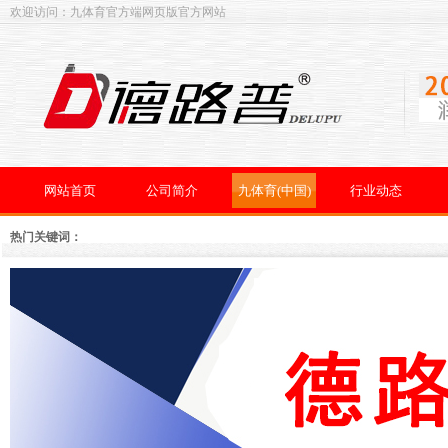
欢迎访问：九体育官方端网页版官方网站
网站首页
公司简介
九体育(中国)
行业动态
热门关键词：