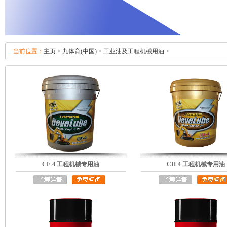
当前位置：
主页
>
九体育(中国)
>
工业油及工程机械用油
>
CF-4 工程机械专用油
CH-4 工程机械专用油