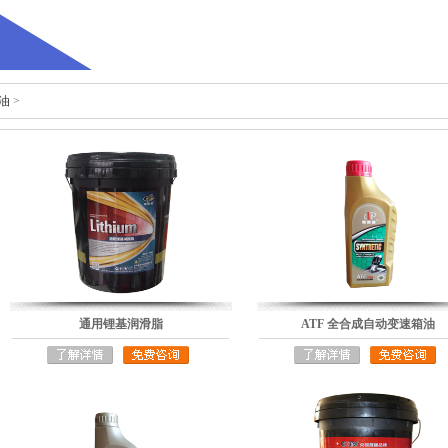
油
>
通用锂基润滑脂
ATF 全合成自动变速箱油