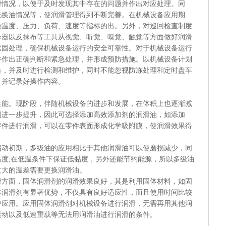
况，以便于及时发现其中存在的问题并作出对应处理。同
洗换油情况等，使润滑管理得到不断完善。在机械设备应用期
免温度、压力、负荷、速度等指标的出。另外，对巡回检查制度
诊器以及抹布等工具从视觉、听觉、嗅觉、触觉等方面做好润滑
紧固处理，确保机械设备运行的安全可靠性。对于机械设备运行
并作出正确判断和紧急处理，并形成预防措施。以机械设备计划
换，并及时进行检测和维护，同时不能忽视防冻处理和定时盘车
，并记录好操作内容。
。现阶段，伴随机械设备的进步和发展，在体积上也逐渐减
到进一步提升，因此可选择添加高效添加剂的润滑油，如添加
零件进行润滑，可以在零件表面形成化学吸附膜，使润滑效果得
初期，多级油的应用相比于其他润滑油可以使磨损减少，同
度;在低温条件下保证低黏度，另外还能节约能源，所以多级油
过大的温差需要更换润滑油。
面，固体润滑剂的润滑效果良好，其是利用固体材料，如固
体润滑剂有显著优势，不仅具有良好适应性，而且使用时间比较
中应用。应用固体润滑剂对机械设备进行润滑，无需再用其他润
运动以及低速重载等无法用润滑油进行润滑的条件。