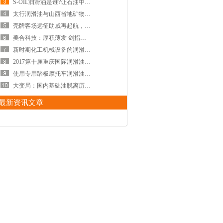
S-OIL润滑油是谁?让石油中的“巨无霸”——沙特
太行润滑油与山西省地矿物资总公司合作研讨会
壳牌客场远征助威再起航，千里跋涉只为心中激
美合科技：厚积薄发 剑指车用润滑油市场
新时期化工机械设备的润滑管理和保养
2017第十届重庆国际润滑油展圆满闭幕
使用专用踏板摩托车润滑油畅享驾驶乐趣-中国润
大变局：国内基础油脱离历史季节性规律
最新资讯文章