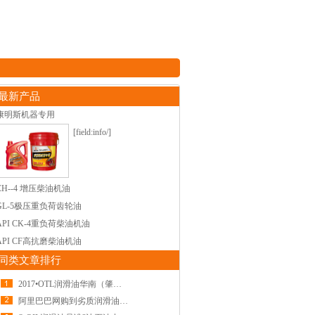
最新产品
康明斯机器专用
[field:info/]
CH--4 增压柴油机油
GL-5极压重负荷齿轮油
API CK-4重负荷柴油机油
API CF高抗磨柴油机油
同类文章排行
2017•OTL润滑油华南（肇庆）招商推介会成功召
阿里巴巴网购到劣质润滑油，造成损失280余万!